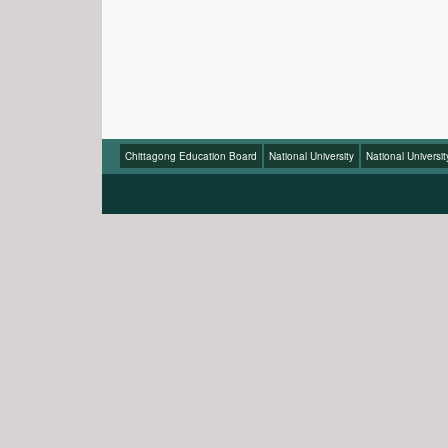
Chittagong Education Board
National University
National Universi
জনাব মোঃ ইউসুফ
জনাব মোঃ ইউসুফ আলী তালু
সম্মানিত সদস্য
সম্মানিত সদস্য